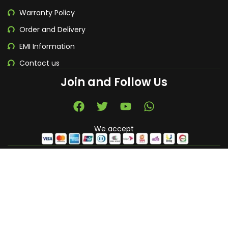
Warranty Policy
Order and Delivery
EMI Information
Contact us
Join and Follow Us
We accept
Shop
Budget
Gaming
Account
Leading Laptop Shop in the country...
+88 01841 370360
info@gadget360degree.com
© 2026 - All Rights Reserved