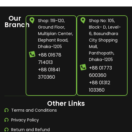
Our
Shop: 119-120,
Shop No: 105,
Branch
Ground Floor,
Block- D, Level-
Multiplan Center,
6, Basundhara
Elephant Road,
City Shopping
Dhaka-1205
Mall,
Panthopath,
+88 01678
Dhaka-1205
714013
+88 01773
+88 01841
600360
370360
+88 01312
103360
Other Links
Terms and Conditions
Privacy Policy
Return and Refund